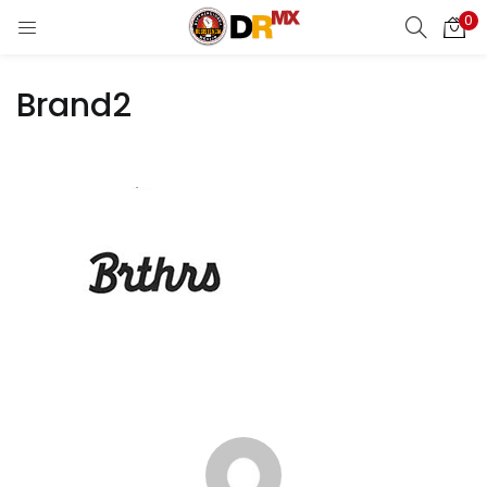
0
LOGIN
REGISTER
Brand2
Enter your username and password to login.
Remember me
Login
Lost password?