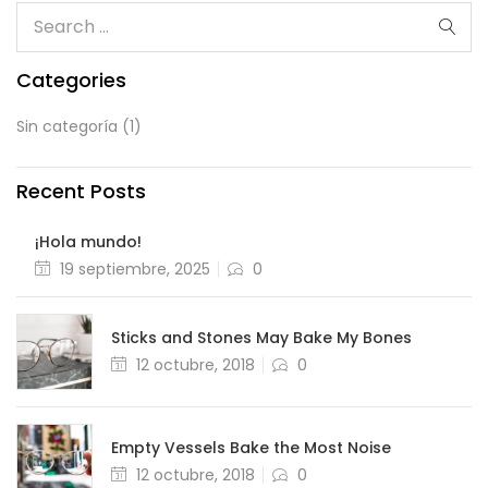
Categories
Sin categoría
(1)
Recent Posts
¡Hola mundo!
Posted
19 septiembre, 2025
0
on
Sticks and Stones May Bake My Bones
Posted
12 octubre, 2018
0
on
Empty Vessels Bake the Most Noise
Posted
12 octubre, 2018
0