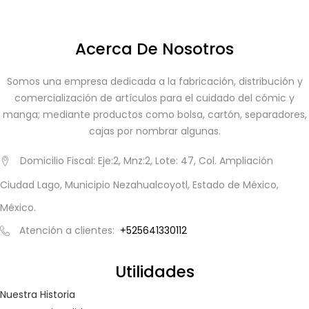
LOGIN
REGISTER
Acerca De Nosotros
Enter your username and password to login.
Somos una empresa dedicada a la fabricación, distribución y
comercialización de artículos para el cuidado del cómic y
manga; mediante productos como bolsa, cartón, separadores,
cajas por nombrar algunas.
Domicilio Fiscal: Eje:2, Mnz:2, Lote: 47, Col. Ampliación
Remember me
Ciudad Lago, Municipio Nezahualcoyotl, Estado de México,
Login
México.
Lost password?
Atención a clientes:
+525641330112
Utilidades
Nuestra Historia