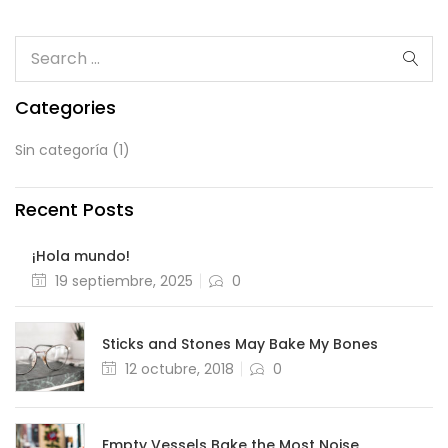
Categories
Sin categoría
(1)
Recent Posts
¡Hola mundo!
Posted
19 septiembre, 2025
0
on
Sticks and Stones May Bake My Bones
Posted
12 octubre, 2018
0
on
Empty Vessels Bake the Most Noise