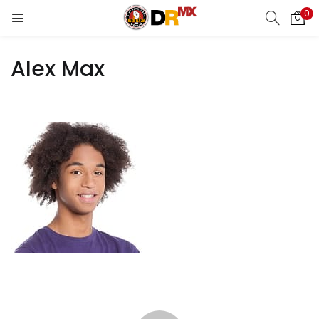
0
LOGIN
REGISTER
Alex Max
Enter your username and password to login.
Remember me
Login
Lost password?