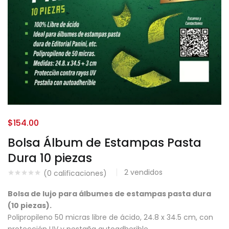
$
154.00
Bolsa Álbum de Estampas Pasta
Dura 10 piezas
2
vendidos
(
0
calificaciones)
Bolsa de lujo para álbumes de estampas pasta dura
(10 piezas).
Polipropileno 50 micras libre de ácido, 24.8 x 34.5 cm, con