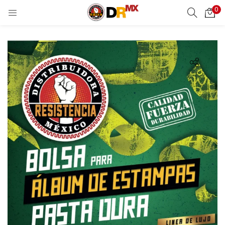
0
LOGIN
REGISTER
Enter your username and password to login.
Remember me
Login
Lost password?