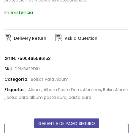
protección UV y pestaña autoadherible.
En existencia
Delivery Return
Ask a Question
GTIN: 7500465596153
SKU:
DRMBÀEPD10
Categoría:
Bolsas Para Album
Etiquetas:
Album
,
Album Pasta Dura
,
Albumes
,
Bolsa Album
,
bolsa para album pasta dura
,
pasta dura
GARANTIA DE PAGO SEGURO