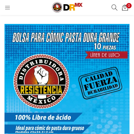
0
LOGIN
REGISTER
Enter your username and password to login.
Remember me
Login
Lost password?