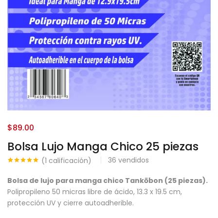
$
89.00
Bolsa Lujo Manga Chico 25 piezas
36
vendidos
(
1
calificación)
Valorado
1
5.00
sobre
Bolsa de lujo para manga chico Tankōbon (25 piezas).
5 basado
en
Polipropileno 50 micras libre de ácido, 13.3 x 19.5 cm,
puntuación
protección UV y cierre autoadherible.
de cliente