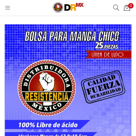
0
LOGIN
REGISTER
Enter your username and password to login.
Remember me
Login
Lost password?