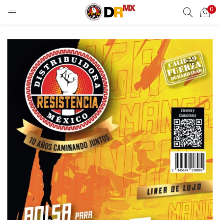
0
LOGIN
REGISTER
Enter your username and password to login.
Remember me
Login
Lost password?