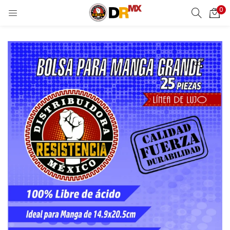
0
LOGIN
REGISTER
Enter your username and password to login.
Remember me
Login
Lost password?